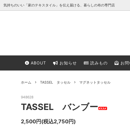
気持ちのいい「家のテキスタイル」を伝え届ける、暮らしの布の専門店
ABOUT
お知らせ
読みもの
お問
14-23 マルチクロス
14-23 from earth
CLIP
LAMP SHADE ランプシェード
ITEM
ホーム
TASSEL タッセル
マグネットタッセル
948628
TASSEL バンブー
2,500円(税込2,750円)