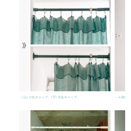
・(上) 小丸キャップ、(下) 大丸キャップ。
・
＜小丸キ