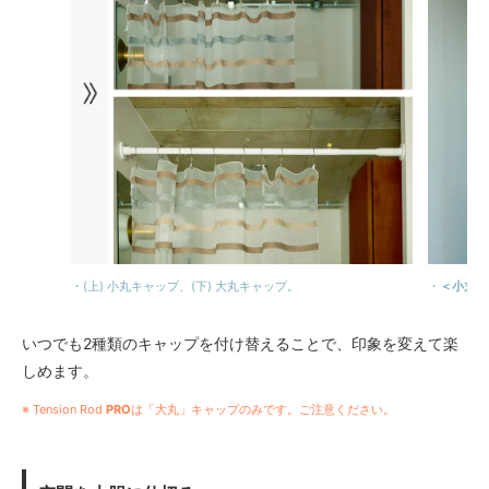
・(上) 小丸キャップ、(下) 大丸キャップ。
・
＜小丸キ
いつでも2種類のキャップを付け替えることで、印象を変えて楽
しめます。
※ Tension Rod
PRO
は「大丸」キャップのみです。ご注意ください。