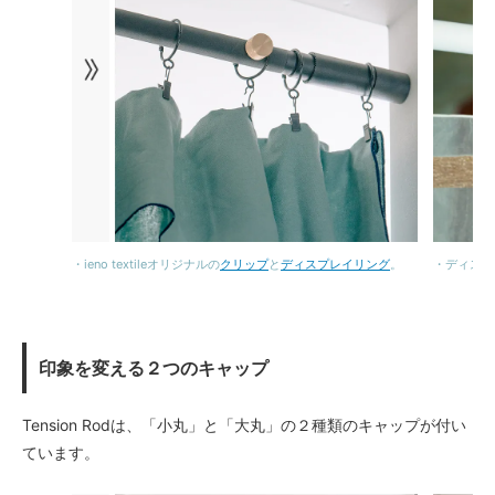
・ieno textileオリジナルの
クリップ
と
ディスプレイリング
。
・ディスプ
印象を変える２つのキャップ
Tension Rodは、「小丸」と「大丸」の２種類のキャップが付い
ています。